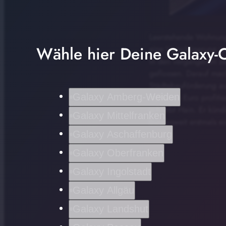
Leerstehende Wohnunge
Wähle hier Deine Galaxy-C
eine Verschönerung g
In den vergangenen ze
geflossen. Darauf mac
Städtebauförderung a
Galaxy Amberg-Weiden
Millionen Euro profit
schreibt Hain. Er künd
Galaxy Mittelfranken
bundesweit erstmals ei
Galaxy Aschaffenburg
Galaxy Oberfranken
Galaxy Ingolstadt
Galaxy Allgäu
Galaxy Landshut