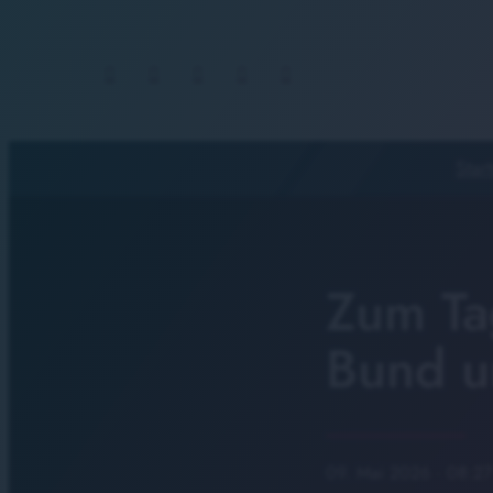
Start
Zum Ta
Bund u
09. Mai 2026
· 08:27