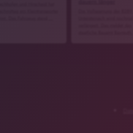
dauern länger
echhofen und Hirschaid hat
chmittag ein Kleintransporter
Die Vollsperrung der B289
nnt. Das Fahrzeug stand …
Untersteinach wird nochma
verlängert. Das meldet das
staatliche Bauamt Bayreuth
Dat