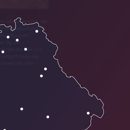
on gibt es Bereiche, die
ie Städtebauförderung.
 Hof/Wunsiedel
en Tag der
meinden von über 3,3
haltige Erneuerung,
diesem Jahr steht