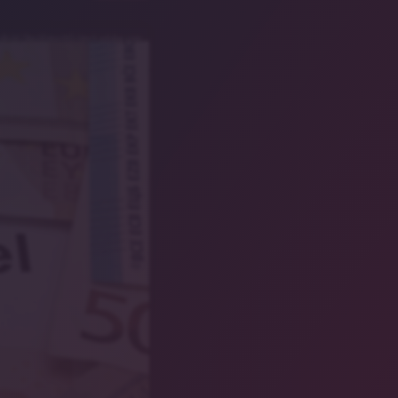
lbild/Stockfotos-MG/stock.adobe.com