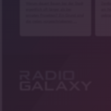
Warum dauert Bauen bei der Stadt
Zentb
eigentlich oft länger als bei
am Na
privaten Projekten? Ein Grund sind
gebra
die vielen vorgeschriebenen …