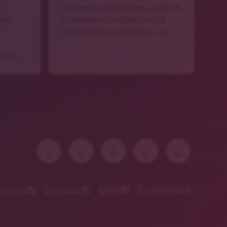
Hochwasser gibt, können Landwirte
 bei
im Landkreis Forchheim künftig
l
noch schneller unterstützen. Mit …
. Die …
enschutz
Impressum
Kontakt
Privatsphäre