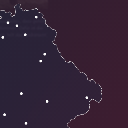
auarbeiten, dazu gehört
nkommen. Dafür ist die
t, teilt das Landratsamt