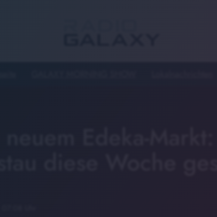
seite
GALAXY MORNING SHOW
Lokalnachrichten
neuem Edeka-Markt:
östau diese Woche ges
· 07:08 Uhr