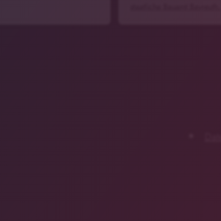
staatliche Bauamt Bayreuth
Dat