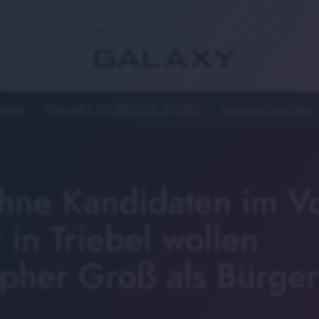
seite
GALAXY MORNING SHOW
Lokalnachrichten
hne Kandidaten im Vo
in Triebel wollen
opher Groß als Bürger