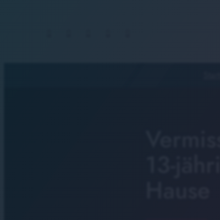
Start
Vermis
13-jäh
Hause