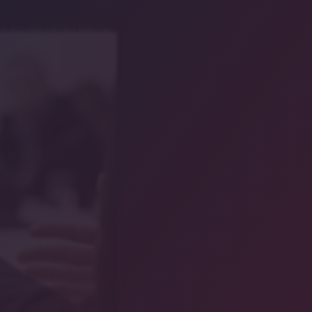
mbolbild/aerogondo/stock.adobe.com