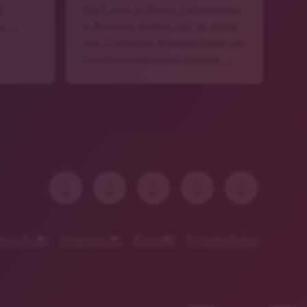
m
Nach dem größeren Polizeieinsatz
en …
in Bamberg gestern (Mi) ist gegen
den 27-jährigen Tatverdächtigen ein
Unterbringungsbefehl erlassen …
enschutz
Impressum
Kontakt
Privatsphäre