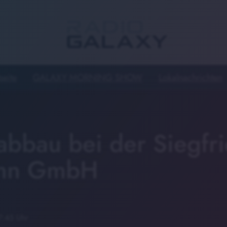
seite
GALAXY MORNING SHOW
Lokalnachrichten
abbau bei der Siegfr
nn GmbH
7:45 Uhr