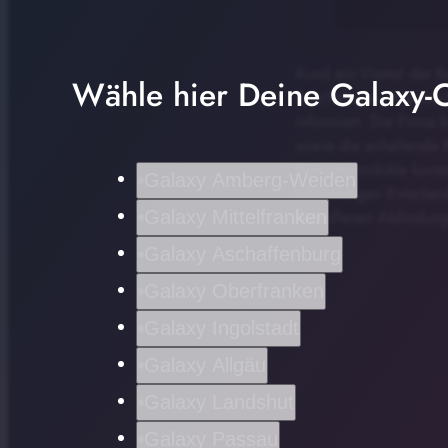
Rund ein Viertel der 
Wähle hier Deine Galaxy-C
Beschäftigte. Wie das
informiert. Die Firma
sowie die anhaltende K
Konsumprodukte konzen
Galaxy Amberg-Weiden
notwendigen Entscheidu
Galaxy Mittelfranken
Betroffenen Abfindunge
Galaxy Aschaffenburg
Galaxy Oberfranken
Galaxy Ingolstadt
Galaxy Allgäu
Galaxy Landshut
Galaxy Passau