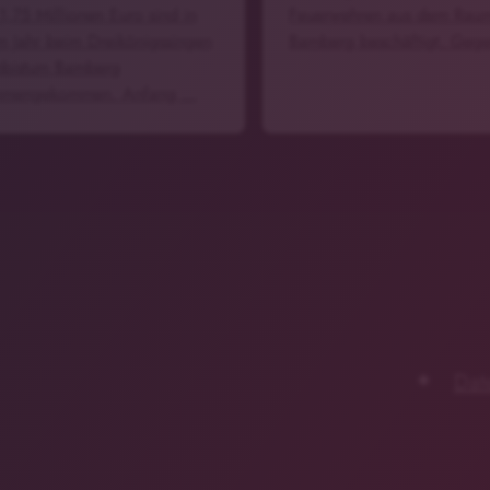
1,75 Millionen Euro sind in
Feuerwehren aus dem Rau
m Jahr beim Dreikönigssingen
Bamberg beschäftigt. Geg
zbistum Bamberg
mmengekommen. Anfang …
Dat