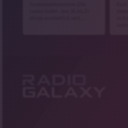
Bundestagsabgeordnete Silke
Rund 
Launert fordert, dass 18- bis 21-
diese
Jährige grundsätzlich nach …
im Er
zusa