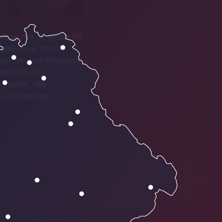
tlässt zum 31. Januar 60
rbeiter diese Woche
Maschinen- und Formenbau
intechnik und
rzhaften, aber
 und bietet den