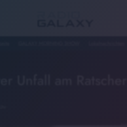
seite
GALAXY MORNING SHOW
Lokalnachrichten
er Unfall am Ratscher
 Uhr
Symb