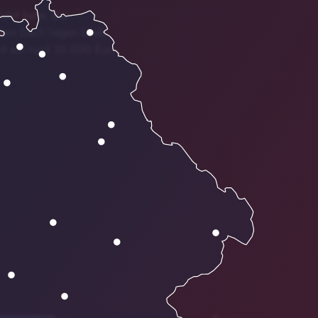
ahrt hatte. Der
dem Dach liegen blieb.
ird auf rund 30 000 Euro