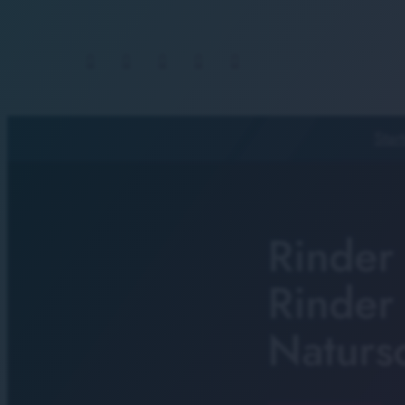
Start
Rinder
Rinder
Naturs