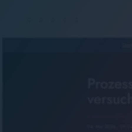
Start
Prozess
versuc
04. Mai 2026
· 09:0