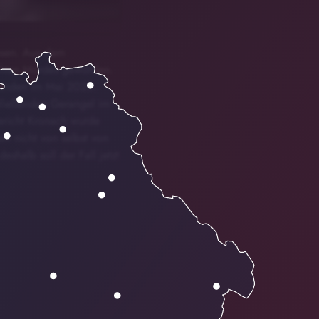
esen. Aus dem
uchten Mordes geworden.
reunden im Mai 2025.
hließenden Gerangel im
ericht Kronach wurde
n nicht von selbst von
eshalb soll der Fall jetzt