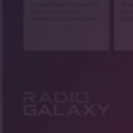
Kronacher Spielothek muss ein 33-
hat ei
Jähriger für vier Jahre ins
beim 
Gefängnis. Wie die Neue Presse …
entg