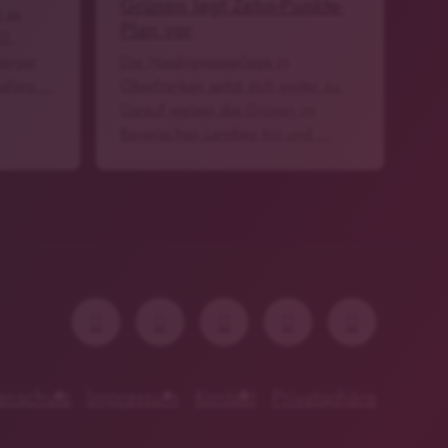
Grünen legt Zehn-Punkte-
 es
Plan vor
20.
berger
Die Niedrigwasserlage in
wafans …
Oberfranken spitzt sich weiter zu.
Darauf weisen die Grünen im
Bayerischen Landtag hin und …
enschutz
Impressum
Kontakt
Privatsphäre