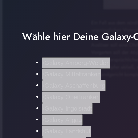
Ein Fall aus dem nörd
ursprünglichen Vorwur
Wähle hier Deine Galaxy-C
Das berichtet der Frän
Auslöser soll eine Oh
Vorgarten soll der 46
nach widersprüchliche
Galaxy Amberg-Weiden
seinem Opfer abließ, s
Galaxy Mittelfranken
am Landgericht komple
Galaxy Aschaffenburg
Galaxy Oberfranken
Galaxy Ingolstadt
Galaxy Allgäu
Galaxy Landshut