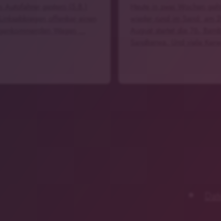
n Autofahrer gestern (5.8.)
Heute in zwei Wochen geht
Linksabbiegen offenbar einen
wieder rund im Sand: am 
egenkommenden Wagen …
August startet die 76. Bam
Sandkerwa. Und viele Ker
Dat