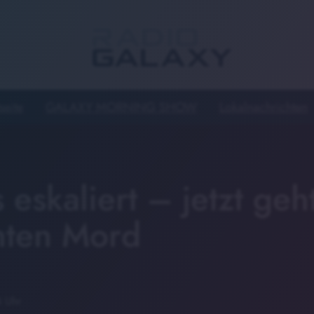
seite
GALAXY MORNING SHOW
Lokalnachrichten
 eskaliert – jetzt geh
hten Mord
4 Uhr