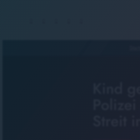
Start
Kind g
Polizei
Streit 