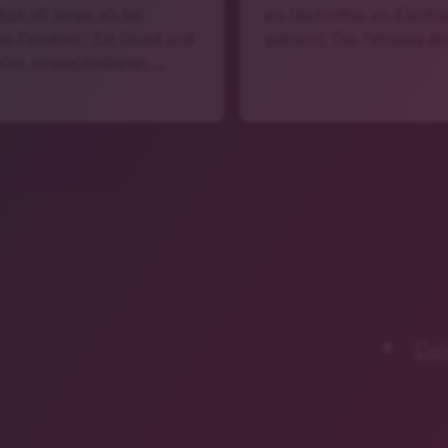
lich oft länger als bei
am Nachmittag ein Kleintra
ten Projekten? Ein Grund sind
gebrannt. Das Fahrzeug st
ielen vorgeschriebenen …
Dat