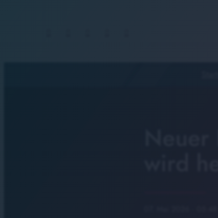
Start
Neuer 
wird he
07. Mai 2026
· 05:48