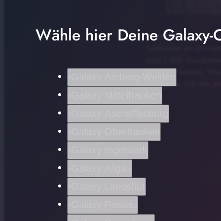
Wähle hier Deine Galaxy-C
In Heldburg eröffnet 
Schleicher am Donnerst
rund 1 300 Quadratmet
gesichert werden. Wie 
Galaxy Amberg-Weiden
verzögerte sich das je
Galaxy Mittelfranken
Galaxy Aschaffenburg
Galaxy Oberfranken
Galaxy Ingolstadt
Galaxy Allgäu
Galaxy Landshut
Galaxy Passau