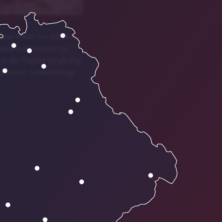
r neue Markt von EDEKA
Lebensmittelmarkt mit
n der Region langfristig
 gedacht, wetterbedingt