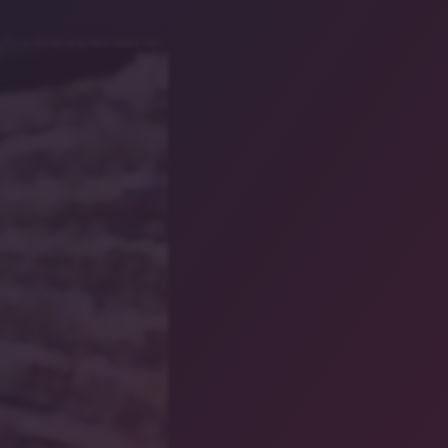
d/Piman Khrutmuang/stock.adobe.com