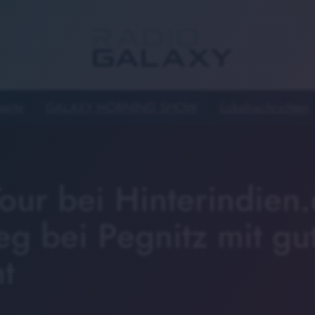
seite
GALAXY MORNING SHOW
Lokalnachrichten
our bei Hinterindien.
g bei Pegnitz mit gu
t