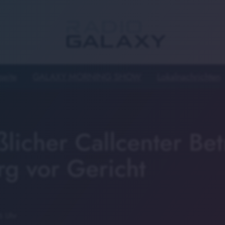
seite
GALAXY MORNING SHOW
Lokalnachrichten
licher Callcenter Bet
g vor Gericht
6 Uhr