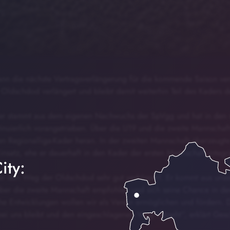
nn die nächste Vertragsverlängerung für die kommende Saison ver
 Oldschdod verlängert und bleibt damit weiterhin Teil des Kaders de
fer stammt aus dem eigenen Nachwuchs der SpVgg und hat in den 
inuierlich vorangetrieben. Über die U19 und die zweite Mannschaft 
 den Regionalliga-Kader heran. In der zweiten Mannschaft überzeugte
insatz, ehe er dauerhaft in den Kader der ersten Mannschaft integri
ity:
, der den Weg der Oldschdod sehr gut verkörpert. Er kommt aus uns
ber die zweite Mannschaft empfohlen und sich seine Chance in de
he Entwicklungen wollen wir als Verein ermöglichen und fördern. 
 bei uns bleibt und den eingeschlagenen Weg mitgeht“, erklärt Gesc