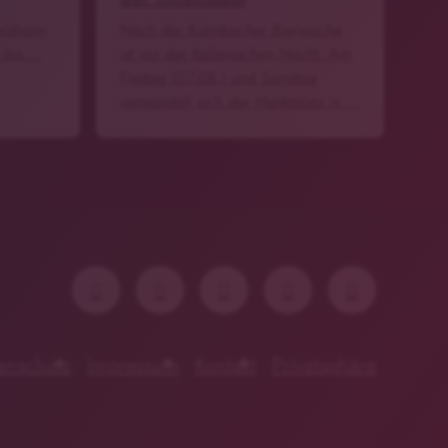
elsheim
Nach der Kulmbacher Bierwoche
 bis …
ist vor der Italienischen Nacht. Am
Freitag (07.08.) und Samstag
verwandelt sich der Marktplatz in …
enschutz
Impressum
Kontakt
Privatsphäre