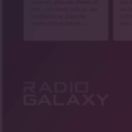
Dieses Jahr gibts mehr Wespen als
Den g
sonst – das täuscht nicht nur, das
die F
ist tatsächlich so. Durch den
in Pla
warmen Frühling sind die …
einer