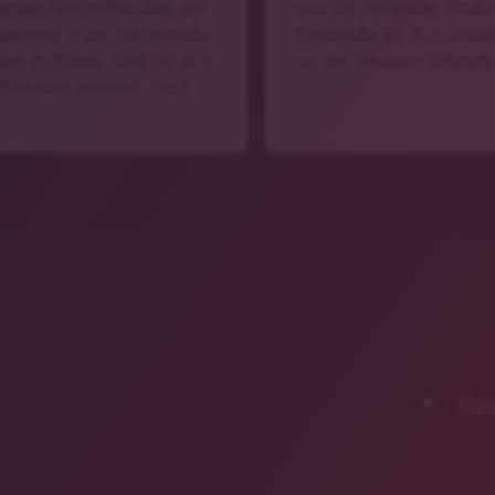
anzen Nachmittag über war
muss die Hallstadter Straße
euerwehr in der Tischerstraße
(Kreisstraße BA 5) in Gund
uen im Einsatz. Dort hat es in
von der Kreuzung Ortsmitte
 Wohnung gebrannt. Nach …
Dat