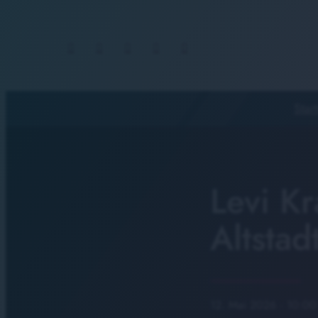
Start
Levi Kr
Altstad
12. Mai 2026
· 10:00