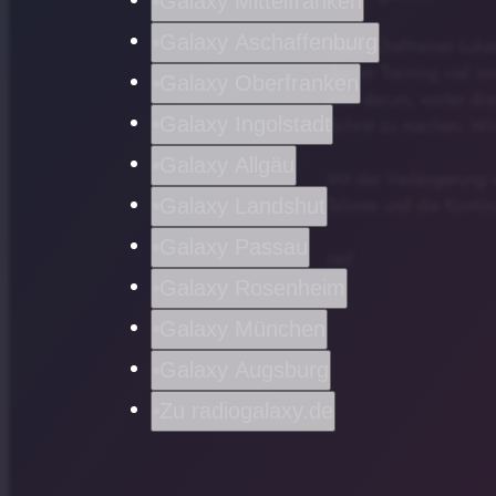
Galaxy Mittelfranken
Galaxy Aschaffenburg
Auch Cheftrainer Lukas 
der im Training viel i
Galaxy Oberfranken
jetzt darum, weiter d
Galaxy Ingolstadt
Schritt zu machen. Wir
Galaxy Allgäu
Mit der Verlängerung v
Talente und die Kontin
Galaxy Landshut
Galaxy Passau
red
Galaxy Rosenheim
Galaxy München
Galaxy Augsburg
Zu radiogalaxy.de