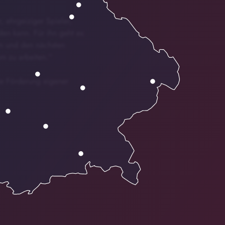
, ehrgeiziger Spieler,
den kann. Für ihn geht es
en und den nächsten
hm zu arbeiten.“
ie Förderung eigener