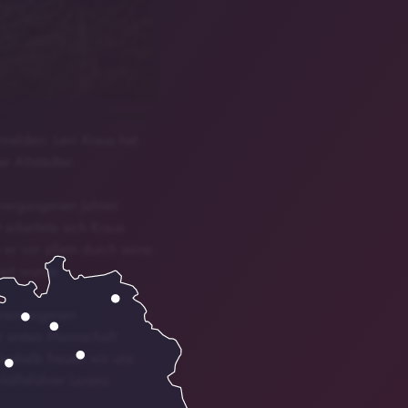
melden: Levi Kraus hat
r Altstädter.
vergangenen Jahren
arbeitete sich Kraus
 er vor allem durch seine
ert wurde.
erem eigenen
r ersten Mannschaft
Deshalb freuen wir uns
häftsführer Lorenz