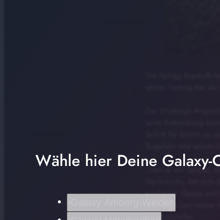
Die SpVgg Bayreuth ka
seinen Vertrag bei der
Der 21-jährige Angrei
seine Entwicklung kont
Schritt für Schritt an
Torgefahr und seinen E
Wähle hier Deine Galaxy-C
„Levi ist ein Spieler
Nachwuchs, hat sich ü
erarbeitet. Genau solc
Galaxy Amberg-Weiden
sehr, dass Levi weiter
Röthlingshöfer.