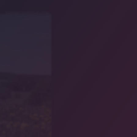
Bayreuther Land/Adriane Lochner