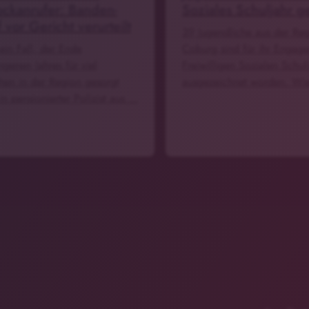
ckanrufer: Banden-
Soziales Schuljahr g
 vor Gericht verurteilt
39 Jugendliche aus der Re
 ein Fall, der Ende
Coburg sind für ihr Engag
ngenen Jahres für viel
Freiwilligen Sozialen Schul
hen in der Region gesorgt
ausgezeichnet worden. Wi
in pensionierter Polizist aus …