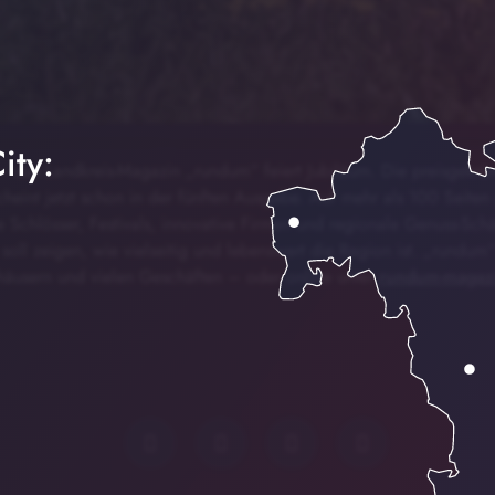
ity:
 das Landkreis-Magazin „rundum“ feiert Jubiläum. Die preisgekrön
cheint jetzt schon in der fünften Ausgabe. Auf mehr als 100 Seiten
Schlösser, Festivals, innovative Firmen und regionale Genuss-Schä
ll zeigen, wie vielseitig und lebenswert die Region ist. „rundum“ 
thäusern und vielen Geschäften – oder online unter
rundum-magaz