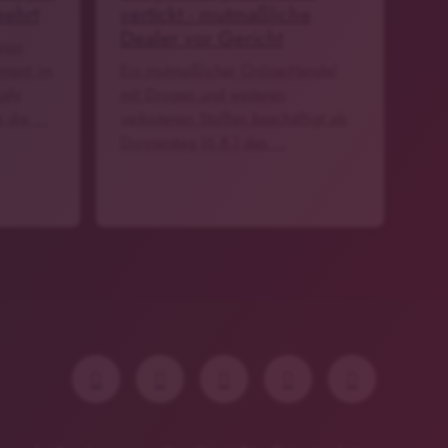
eehrt
vertickt - mutmaßliche
Dealer vor Gericht
gion
ement im
Ein mutmaßlicher Online-Handel
jahr
mit Drogen und weiteren
e die …
verbotenen Stoffen beschäftigt ab
Donnerstag (6.8.) das …