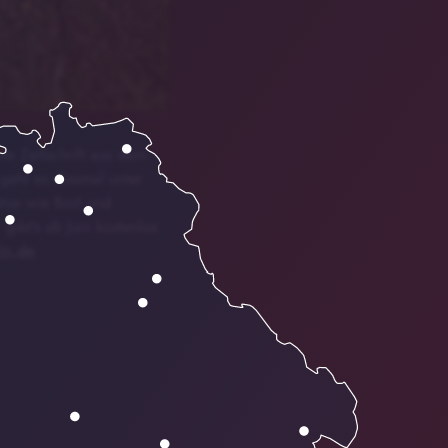
te Zeitschrift aus dem
 geht es diesmal unter
tze wie Brot und
gibt’s ab Juni kostenlos
in.de