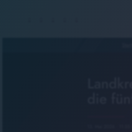
Start
Landkr
die fü
13. Mai 2026
· 11:55