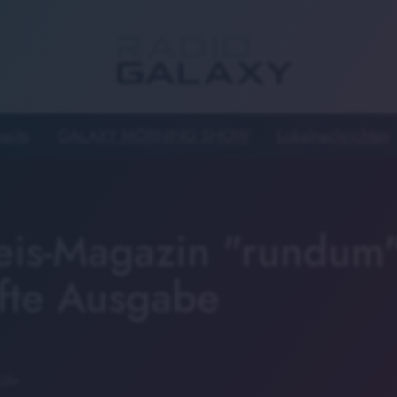
seite
GALAXY MORNING SHOW
Lokalnachrichten
eis-Magazin "rundum"
nfte Ausgabe
 Uhr