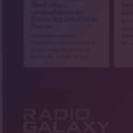
Oberfranken:
Scho
Landtagsfraktion der
Chef
Grünen legt Zehn-Punkte-
Es ist
Plan vor
verga
Die Niedrigwasserlage in
Aufse
Oberfranken spitzt sich weiter zu.
hat: E
Darauf weisen die Grünen im
Bayerischen Landtag hin und …