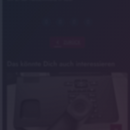
chevron_left
ZURÜCK
Das könnte Dich auch interessieren
Funkhaus Bayreuth
notes