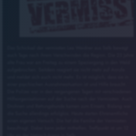
Das Schicksal der vermissten Lea Weidner aus Selb bewegt
auch Tage nach ihrem Verschwinden die Region. Die 23 Jahre
alte Frau war am Freitag zu einem Spaziergang in den Wald
aufgebrochen. Seitdem reagiert sie nicht mehr auf Anrufe
und meldet sich auch nicht mehr. Es ist möglich, dass sie in
einer psychischen Ausnahmesituation ist und Hilfe braucht.
Die Polizei war in den vergangenen Tagen mit verschiedenen
Hilfsorganisationen auf der Suche nach der Vermissten. Auch
Drohnen und Rettungshunde kamen zum Einsatz. Bislang war
die Suche allerdings erfolglos. Heute starten Ehrenamtliche
einen eigenen Versuch. Die hat die Familie der Vermissten
beauftragt. Dabei kann jeder mithelfen. Treffpunkt ist um 12
Uhr an der Netzsch-Arena in Selb.