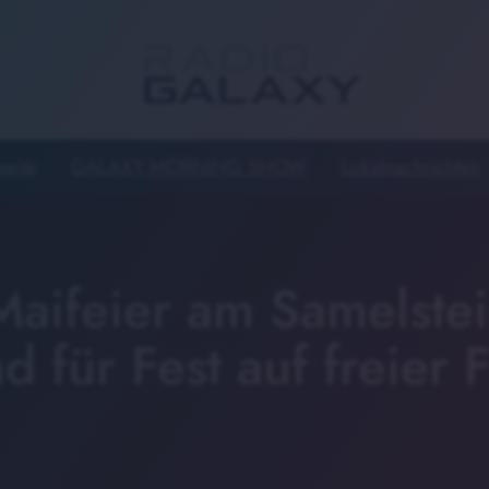
seite
GALAXY MORNING SHOW
Lokalnachrichten
Maifeier am Samelstei
 für Fest auf freier F