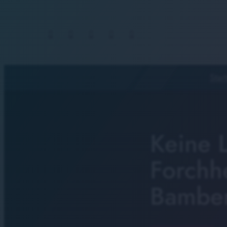
Start
Keine 
Forchh
Bamber