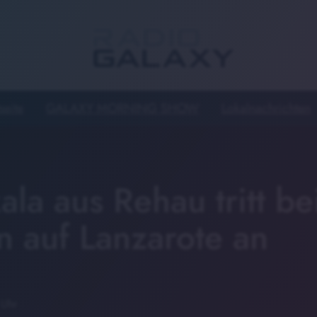
seite
GALAXY MORNING SHOW
Lokalnachrichten
kala aus Rehau tritt b
n auf Lanzarote an
 Uhr