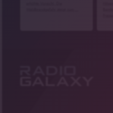
erhöhte Vorsicht. Die
Hitze
Waldbrandgefahr steigt zum …
Bambe
Press