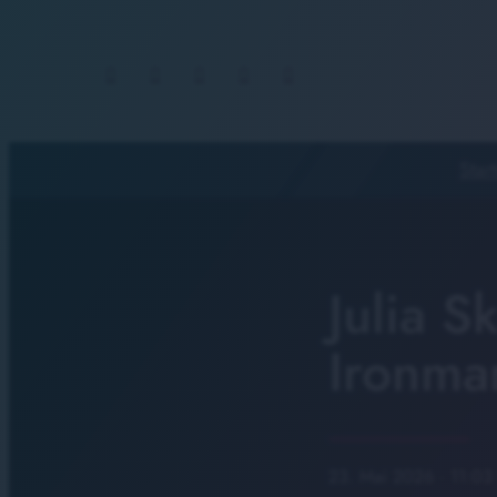
Start
Julia S
Ironma
23. Mai 2026
· 11:03