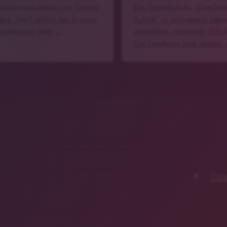
schutz-Vorschläge von Grünes
Die Grundschule „Geschwis
rg. Die Fraktion hat in einer
Scholl“ in Sonneberg bek
emitteilung mehr …
gestalteten modernen Schul
Der Landkreis lässt derzeit
Dat