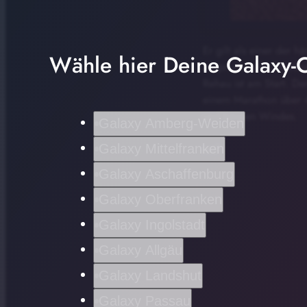
Er gilt als einer der 
Wähle hier Deine Galaxy-C
anspruchsvolle Wettkam
Rehau ist am Start. D
einem Marathon über 4
und böigen Windes.
Galaxy Amberg-Weiden
Galaxy Mittelfranken
red
Galaxy Aschaffenburg
Galaxy Oberfranken
Galaxy Ingolstadt
Galaxy Allgäu
Galaxy Landshut
Galaxy Passau