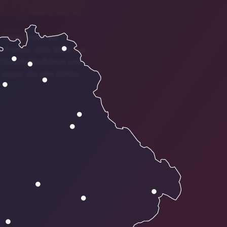
. Heute findet der
erfranken. Julia Skala aus
Kilometer Radfahren und
 wegen des sehr starken