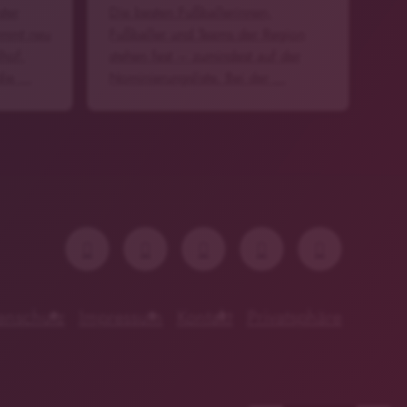
ter
Die besten Fußballerinnen,
ommt neu
Fußballer und Teams der Region
hof.
stehen fest – zumindest auf der
 die …
Nominierungsliste. Bei der …
enschutz
Impressum
Kontakt
Privatsphäre