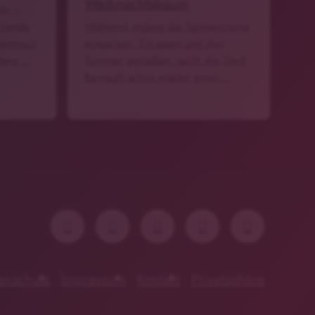
Weihnachtsbaum
ahr –
ckende
Während andere die Sonnencreme
Demnach
einpacken, Eis essen und den
stens …
Sommer genießen, sucht die Stadt
Bayreuth schon wieder einen …
enschutz
Impressum
Kontakt
Privatsphäre