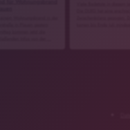
nd für Wohnungsbrand
Viele Badetote in diesem J
lauen
Die DLRG hat eine erschre
einem Wohnungsbrand in der
Zwischenbilanz gezogen. 
rstraße in Plauen gestern
kamen bis Ende Juli minde
ittag kommen jetzt die
ließenden Infos von der …
Dat