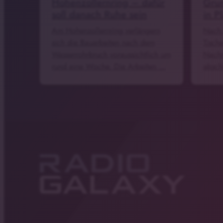
Hohenzollernring – dafür
Gru
soll danach Ruhe sein
in P
Am Hohenzollernring verlängern
Nach 
sich die Bauarbeiten nach dem
Tische
Wasserrohrbruch voraussichtlich um
Nachm
rund eine Woche. Die Arbeiten …
absch