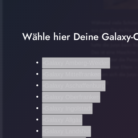
Während viele Schüler
aus ganz Deutschland 
Wähle hier Deine Galaxy-C
Wettbewerbs „Jugend f
hatte die Jurys beim 
Das ist eine Maschine 
und entlastet die Pers
Galaxy Amberg-Weiden
Betrieb seiner Eltern 
Galaxy Mittelfranken
schauen sich die Jurys
Sonntag.
Galaxy Aschaffenburg
Galaxy Oberfranken
Galaxy Ingolstadt
Galaxy Allgäu
Galaxy Landshut