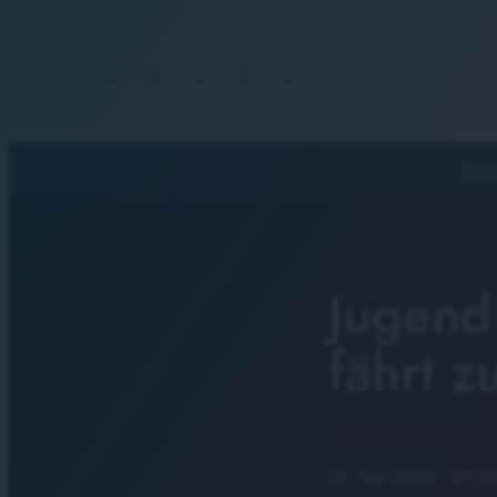
Start
Jugend
fährt 
28. Mai 2026
· 07:00