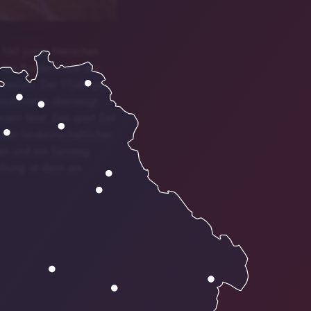
d 160 junge Menschen
 das Bundesfinale des
nasium. Der 17-Jährige
tautomaten überzeugt.
ern lässt. Das spart Zeit
den landwirtschaftlichen
rgen und am Samstag
eihung ist dann am