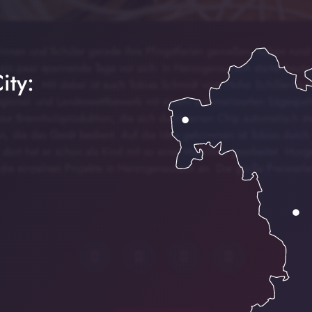
innen und Schüler gerade ihre Pfingstferien genießen, haben run
ein paar spannende Tage vor sich: In Herzogenaurach startet heute
ity:
orscht“. Mit dabei ist auch Tobias Schmidt vom Hofer Schiller-Gym
Regional- und Landeswettbewerb mit einem automatisierten Sägespal
zur Brennholzproduktion, die sich durch einen Chip automatisch steu
on, die das Gerät bedient. Auf die Idee gekommen ist Tobias durch 
– dort hat er schon als Kind mit so einer Maschine gearbeitet. Mo
 die einzelnen Projekte in Herzogenaurach an. Die große Preisverl