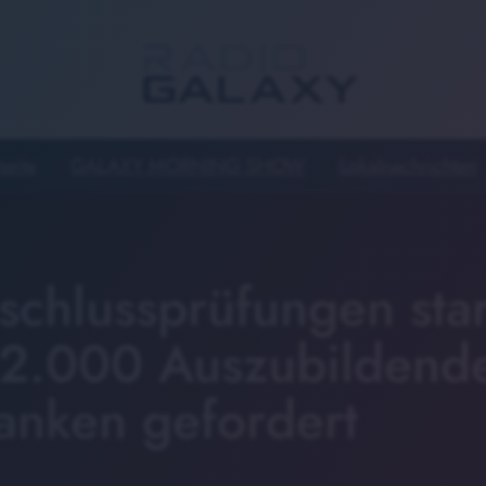
seite
GALAXY MORNING SHOW
Lokalnachrichten
schlussprüfungen star
2.000 Auszubildende
anken gefordert