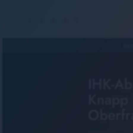
Start
IHK-Ab
Knapp 
Oberfr