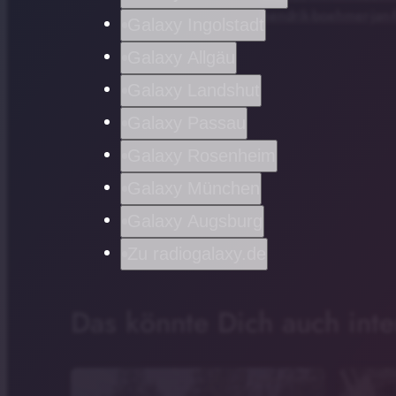
hendrik-boehmer-jan-f
Galaxy Ingolstadt
Galaxy Allgäu
Galaxy Landshut
Galaxy Passau
Galaxy Rosenheim
Galaxy München
Galaxy Augsburg
Zu radiogalaxy.de
Das könnte Dich auch inte
Funkhaus Bayreuth