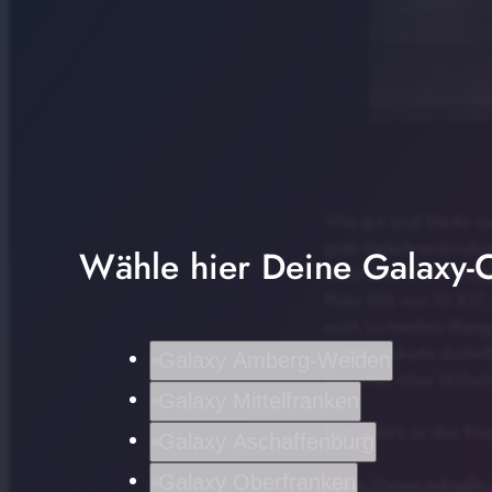
Wie gut sind Städte u
gute Verkehrsanbindun
Wähle hier Deine Galaxy-C
dafür alle 10 817 Kom
Platz 558 von 10 817.
auch Lichtenfels (Rang
Übersichtskarte dunke
Galaxy Amberg-Weiden
bewertet, etwa Wilhel
Galaxy Mittelfranken
Hier geht´s zu den Ein
Galaxy Aschaffenburg
Galaxy Oberfranken
https://www.iwkoeln.