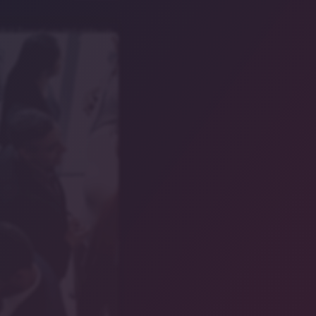
lbild/Rawpixel.com/stock.adobe.com