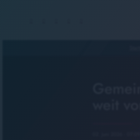
Start
Gemein
weit v
02. Juni 2026
· 07:09