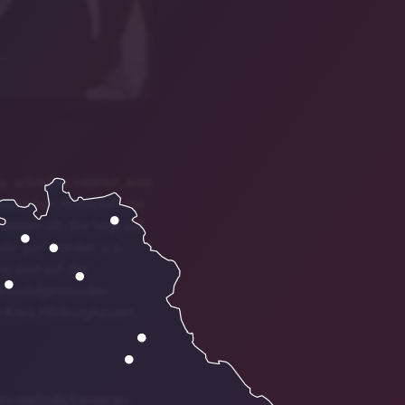
 schnelles Internet, eine
eutschen Wirtschaft hat
esten ab. Sie liegt auf
ehr gut“ werden u.a.
ie sind auf der
nkenwaldgemeinden
 Kreis Hildburghausen.
en-melinda-fremerey-