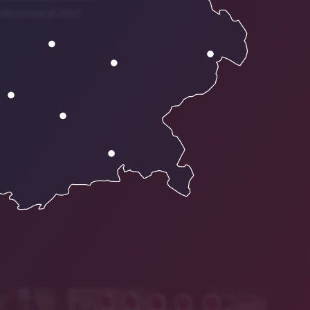
nde-versorgt.html
stock.adobe.com
Stadt Gefrees