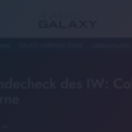
seite
GALAXY MORNING SHOW
Lokalnachrichten
decheck des IW: Co
orne
 Uhr