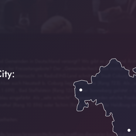
nd Gemeinden in Deutschland versorgt? Wo gibt es genügend Ärzte,
g oder Freizeitangebote? Der „Gemeindecheck“ des Instituts der d
ity:
munen untersucht. Im RadioEINS-Land schnitt die Stadt Coburg am b
 Aber auch Neustadt b. Coburg liegt weit vorne (Rang 723). Als „s
 1 699) , Bad Staffelstein (Rang 1237) oder Sonneberg gelistet – s
lblau eingefärbt. Als „sehr schlecht“ dagegen wurden etliche Fra
msthal (Rang 10 596) oder Tschirn (Rang 10 771) oder Heldburg im
zelheiten:
de/presse/pressemitteilungen/matthias-diermeier-konrad-dolies