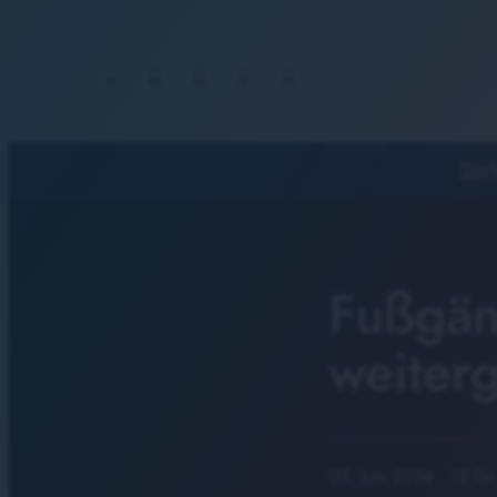
Start
Fußgän
weiter
02. Juni 2026
· 12:06