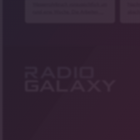
Wasserrohrbruch voraussichtlich um
Nachm
rund eine Woche. Die Arbeiten …
absch