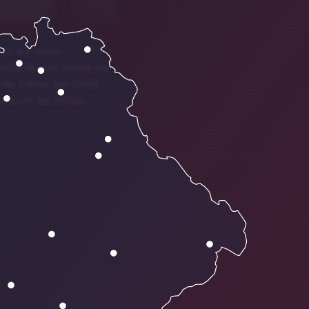
ach auf einem
aße ab und streifte die
der Fahrer den Unfall
 sucht die Polizei