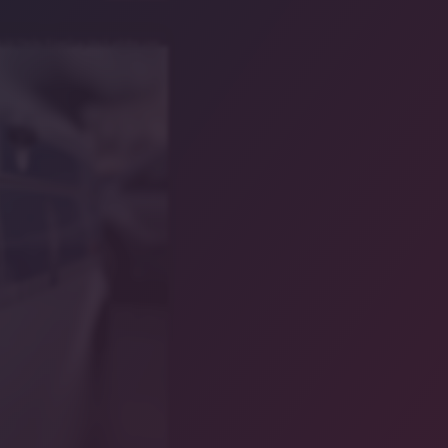
ild/Heiko Küverling/stock.adobe.com