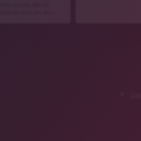
ittag kommen jetzt die
ließenden Infos von der …
Dat