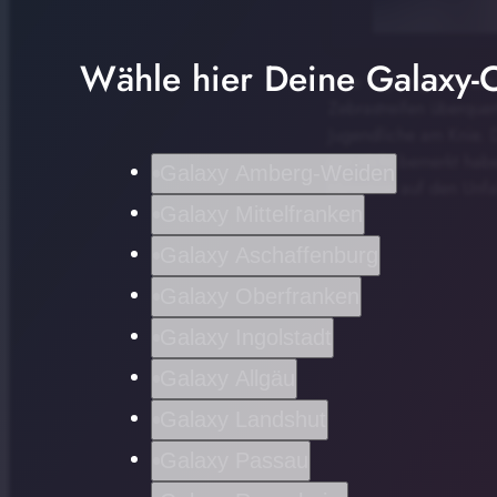
Wähle hier Deine Galaxy-C
Eine 16-Jährige hat a
Zebrastreifen überquer
Jugendliche am Knie. 
gar nicht bemerkt hab
Galaxy Amberg-Weiden
Hinweise auf den Unfal
Galaxy Mittelfranken
Galaxy Aschaffenburg
Galaxy Oberfranken
Galaxy Ingolstadt
Galaxy Allgäu
Galaxy Landshut
Galaxy Passau