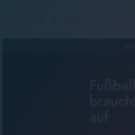
Start
Fußbal
braucht
auf