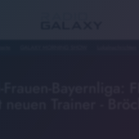
seite
GALAXY MORNING SHOW
Lokalnachrichten
l-Frauen-Bayernliga: 
 neuen Trainer - Bröc