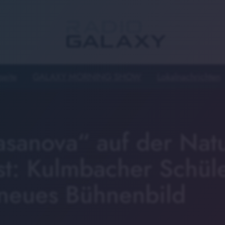
seite
GALAXY MORNING SHOW
Lokalnachrichten
asanova“ auf der Nat
st: Kulmbacher Schül
neues Bühnenbild