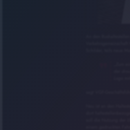
An den Bushaltestellen
Verkehrsgemeinschaft F
Schilder, teils neue 
„Zum ein
der drau
Logo mit
sagt VGF-Geschäftsfüh
Neu ist an den Haltest
dort haltestellenbezoge
soll die Nutzung der öf
einem gedruckten Fahr