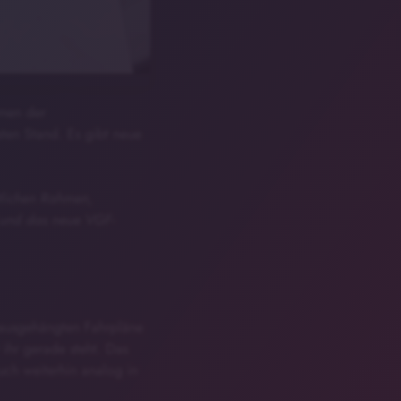
hmen der
ten Stand. Es gibt neue
ltlichen Rahmen,
o und das neue VGF-
e ausgehängten Fahrpläne
 ihr gerade steht. Das
auch weiterhin analog in