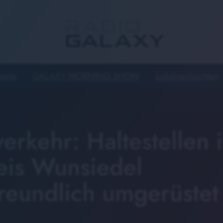
seite
GALAXY MORNING SHOW
Lokalnachrichten
verkehr: Haltestellen 
eis Wunsiedel
freundlich umgerüstet