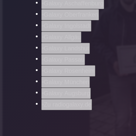
Galaxy Aschaffenburg
Galaxy Oberfranken
Galaxy Ingolstadt
Galaxy Allgäu
Galaxy Landshut
Galaxy Passau
Galaxy Rosenheim
Galaxy München
Galaxy Augsburg
Zu radiogalaxy.de