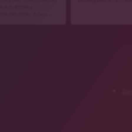
zbistum Bamberg
mmengekommen. Anfang …
Dat