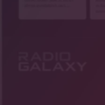
Jährige grundsätzlich nach …
im Er
zusa