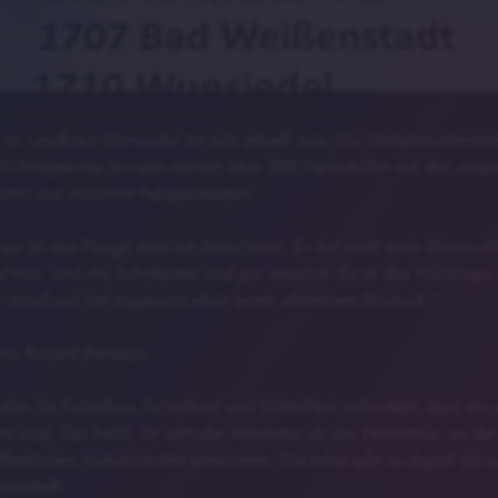
 im Landkreis Wunsiedel tut sich aktuell was: Die Verkehrsunterne
ichtelgebirge bringen derzeit über 500 Haltestellen auf den neues
Masten und moderne Fahrplankästen:
en ist das Design jetzt ein hübscheres. Es hat nicht mehr diesen ä
f war. Und die Schriftarten sind gut leserlich. Es ist das VGN-Log
 drauf und hat insgesamt eben einen attraktiven Eindruck.“
rer Roland Biersack.
ellen für fichtelbus, fichtelbaxi und fichtelflexi außerdem, dass di
n sind. Das heißt, ihr seht die Abfahrten ab der Haltestelle, an der
fentlichen Verkehrsmittel erleichtern. Die Infos gibt es digital als 
planheft.