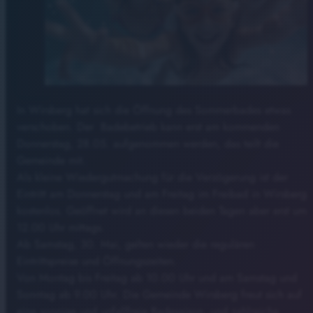
In Wirsberg hat sich die Öffnung des Sommerbades etwas
verschoben. Der Badebetrieb kann erst am kommenden
Donnerstag, 28.05. aufgenommen werden, das teilt die
Gemeinde mit.
Als kleine Wiedergutmachung für die Verzögerung ist der
Eintritt am Donnerstag und am Freitag im Freibad in Wirsberg
kostenlos. Geöffnet wird an diesen beiden Tagen aber erst um
12.00 Uhr mittags.
Ab Samstag, 30. Mai, gelten wieder die regulären
Eintrittspreise und Öffnungszeiten.
Von Montag bis Freitag ab 10.00 Uhr und am Samstag und
Sonntag ab 9.00 Uhr. Die Gemeinde Wirsberg freut sich auf
eine sonnige und unfallfreie Badesaison und zahlreiche