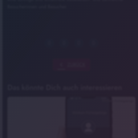
Besucherinnen und Besucher.
chevron_left
ZURÜCK
Das könnte Dich auch interessieren
Klinikum Fichtelgebirge