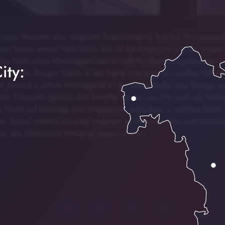
 einigen Monaten eine mögliche Einbruchsserie. Erst am Wochenende
tern kamen erneut Fälle hinzu, die an die Einbrüche aus der Verga
die Türen eines Vereinsgebäudes in Selb-Plößberg aufgebrochen u
ity:
 nichts. Zeugen haben in der Nähe allerdings ein weißes Fahrzeu
 jemand in einem Wohngebiet in der Sedanstraße eine Garage auf
nen E-Scooter geklaut. Die Ermittler fanden vor Ort auch ein Werk
r Nacht auf Dienstag sind Unbekannte außerdem in mehrere Keller 
en. Dabei nahmen sie unter anderem ein Mountainbike und Kleidung
 zu den Einbrüchen Hinweise geben können.