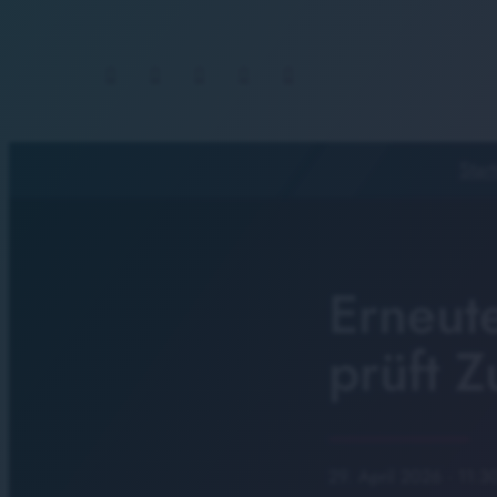
Start
Erneute
prüft 
29. April 2026
· 11:3