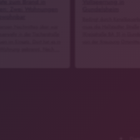
te zum Brand in
Vollsperrung in
uen: Zwei Wohnungen
Gundelsheim
ewohnbar
Bedingt durch Kanalbauarb
anzen Nachmittag über war
muss die Hallstadter Straße
euerwehr in der Tischerstraße
(Kreisstraße BA 5) in Gund
uen im Einsatz. Dort hat es in
von der Kreuzung Ortsmitte
 Wohnung gebrannt. Nach …
Dat