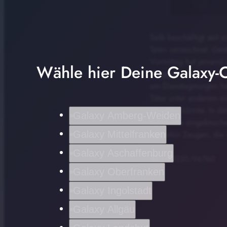
Selb beschäftigt seit
Taten verzeichnet. Ges
Vormittag hat jemand 
Wähle hier Deine Galaxy-C
Weggekommen ist dabei
am Dienstagmorgen hat
Täter unter anderem ei
stammen könnte. In de
Galaxy Amberg-Weiden
Karlstraße eingebroch
Galaxy Mittelfranken
weiterhin Zeugen, die
Galaxy Aschaffenburg
Tel.: 09231/96760
Galaxy Oberfranken
Galaxy Ingolstadt
Galaxy Allgäu