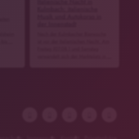
Italienische Nacht in
Kulmbach: italienische
Musik und Autokorso in
eiten
der Innenstadt
elsheim
Nach der Kulmbacher Bierwoche
 bis …
ist vor der Italienischen Nacht. Am
Freitag (07.08.) und Samstag
verwandelt sich der Marktplatz in …
enschutz
Impressum
Kontakt
Privatsphäre