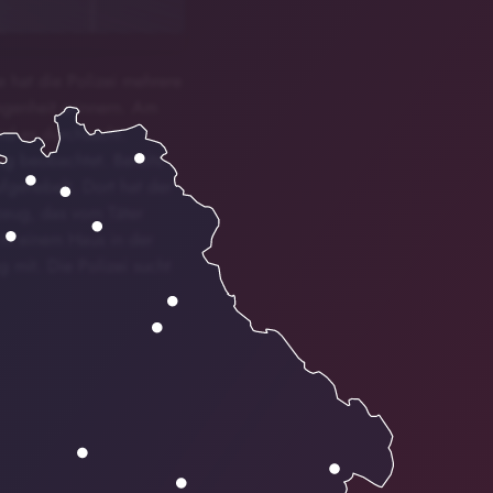
 hat die Polizei mehrere
ngenheit erinnern. Am
nd es durchsucht.
g beobachtet. Bereits
gehebelt. Dort hat der
zeug, das vom Täter
in einem Haus in der
 mit. Die Polizei sucht