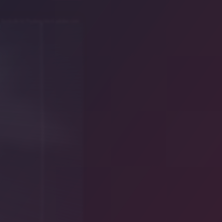
Symbolbild/Paolese/stock.adobe.com