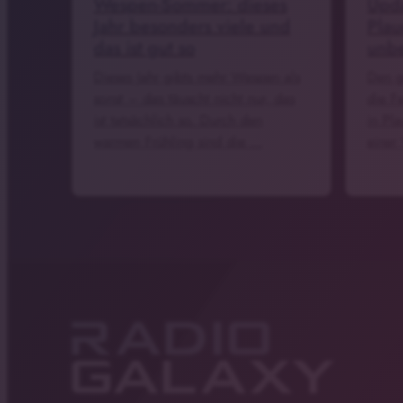
Wespen-Sommer: dieses
Upda
Jahr besonders viele und
Pla
das ist gut so
unb
Dieses Jahr gibts mehr Wespen als
Den g
sonst – das täuscht nicht nur, das
die F
ist tatsächlich so. Durch den
in Pla
warmen Frühling sind die …
einer