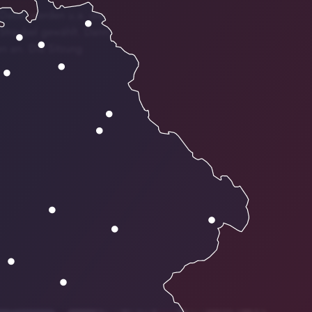
 Dabei werden u.a. die
n Straubel gewählt. Dann
n an. Die Sitzung