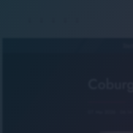
Start
Coburge
07. Mai 2026
· 06:14