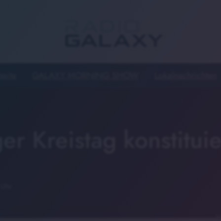
seite
GALAXY MORNING SHOW
Lokalnachrichten
r Kreistag konstituie
 Uhr
Sy