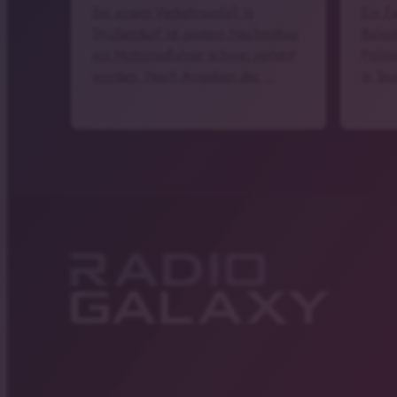
Bei einem Verkehrsunfall in
Ein F
Strullendorf ist gestern Nachmittag
Belei
ein Motorradfahrer schwer verletzt
Poliz
worden. Nach Angaben der …
in Te