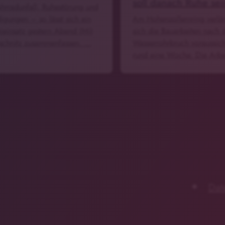
soll danach Ruhe sei
ahrradunfall, Ruhestörung und
digungen – so lässt sich ein
Am Hohenzollernring verlä
eieinsatz gestern Abend (Mi)
sich die Bauarbeiten nach
uschnitz zusammenfassen. …
Wasserrohrbruch voraussich
rund eine Woche. Die Arb
Dat