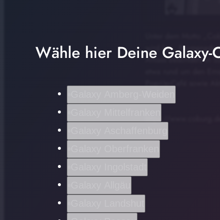
Unter dem Motto „Cobur
Wähle hier Deine Galaxy-C
wird bei „Promenade &
Anlass besonders in S
etwa rund um den Erns
Pop-Up-Café sowie Akt
Galaxy Amberg-Weiden
Klein.
Galaxy Mittelfranken
https://www.coburg.de
Galaxy Aschaffenburg
Galaxy Oberfranken
Galaxy Ingolstadt
Galaxy Allgäu
Galaxy Landshut