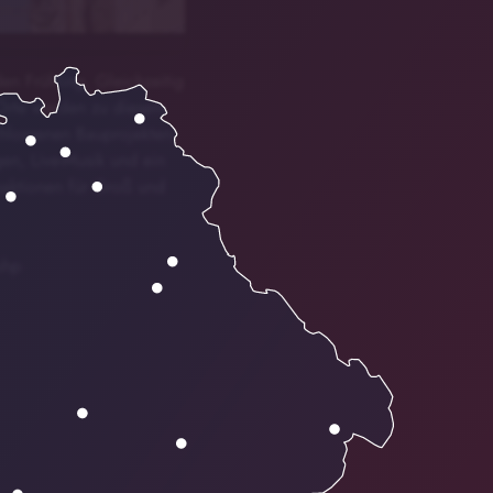
en Frühling. Gleichzeitig
 Orte werden zu diesem
hlossenen Bauprojekten,
en, Live-Musik und ein
aktionen für Groß und
php