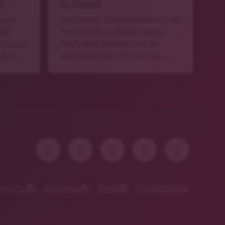
n
in Plauen
ngern
Nach einem Wohnungsbrand in der
 dem
Tischerstraße in Plauen gestern
tlich um
Nachmittag kommen jetzt die
eiten …
abschließenden Infos von der …
enschutz
Impressum
Kontakt
Privatsphäre