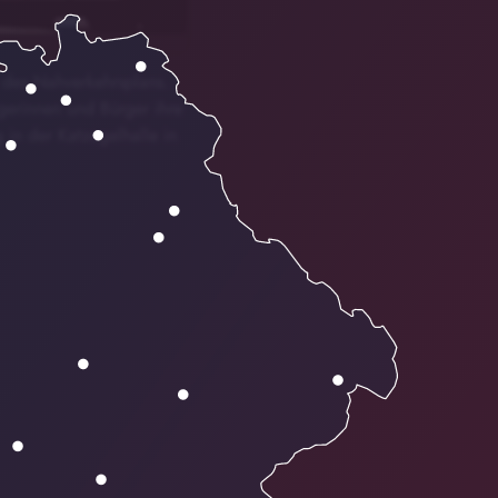
g des Nahverkehrsplans.
gerinnen und Bürger ihre
 in der Katzogelhalle in