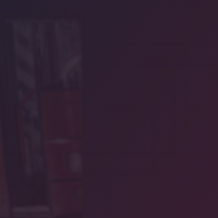
Symbolbild/Petair/stock.adobe.com