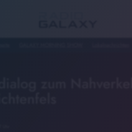
seite
GALAXY MORNING SHOW
Lokalnachrichten
dialog zum Nahverke
ichtenfels
7 Uhr