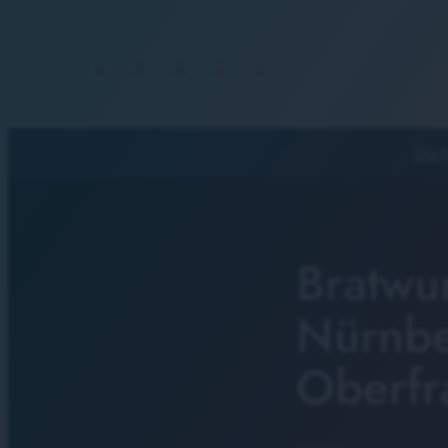
Start
Bratwur
Nürnbe
Oberfr