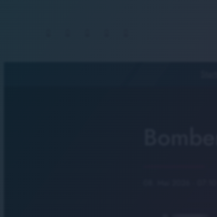
Start
Bomben
08. Mai 2026
· 07:10