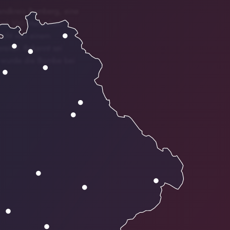
andkreis Bamberg, eine
und 100 Menschen
richt von einem
eitet. Bekannt sei
 wurde die Bombe bei