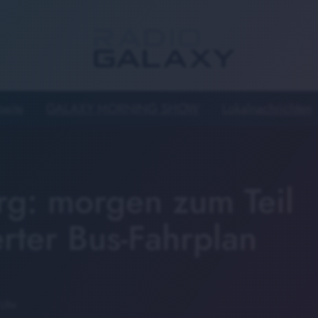
seite
GALAXY MORNING SHOW
Lokalnachrichten
g: morgen zum Teil
rter Bus-Fahrplan
 Uhr