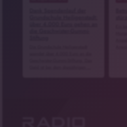
Dank Spendenlauf der
Betr
Grundschule Heiligenstadt:
stürz
über 4.000 Euro gehen an
Ein b
die Geschwister-Gummi-
Morge
Stiftung
Angab
Die Grundschule Heiligenstadt
Anwoh
spendet über 4.000 Euro an die
Geschwister-Gummi-Stiftung. Das
Geld ist bei dem diesjährigen …