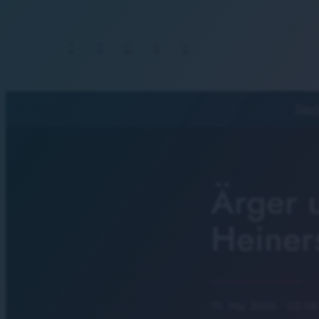
Start
Ärger 
Heiner
19. Mai 2026
· 05:08