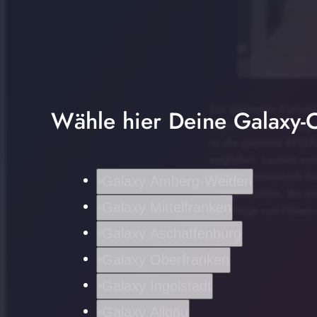
Die geplanten Kürzunge
Wähle hier Deine Galaxy-C
Bayreuther Bundestagsa
ist die geplante EEG-R
wegfallen. Launert war
Gerade Wasserkraft lie
Galaxy Amberg-Weiden
Energiequellen. Bei e
Galaxy Mittelfranken
zur Pflege von Flüssen
Galaxy Aschaffenburg
mso
Galaxy Oberfranken
Galaxy Ingolstadt
Galaxy Allgäu