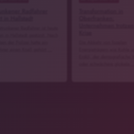
unkener Radfahrer
Transformation in
t in Hallstadt
Oberfranken:
Unternehmen trotzen
etrunkener Radfahrer ist heute
Krise
n in Hallstadt gestürzt. Nach
en der Polizei hatte ein
Die Abkehr von fossilen
ner einen Knall gehört …
Energieträgern wie Kohle 
Erdöl, der demografische 
oder schwächere globale 