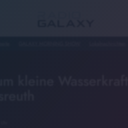
seite
GALAXY MORNING SHOW
Lokalnachrichten
um kleine Wasserkraft
sreuth
 Uhr