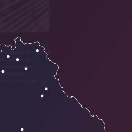
nersreuth für Kritik. Die
rlin gestellt. Hintergrund
speisevergütung
tenz bedroht wären.
terabhängige
, dass viele Anlagen auch