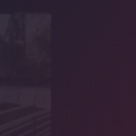
Wahlkreisbüro Silke Launert