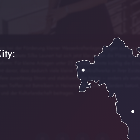
n bei der Förderung kleiner Wasserkraftanlagen sorgen auch in Hei
ity:
bgeordnete Silke Launert hat sich jetzt klar gegen die Pläne aus Be
eform: Für kleine Anlagen unter 25 Kilowatt könnte künftig die Ein
nt davor, dass dadurch viele kleine Wasserkraftwerke in ihrer Exis
fere zuverlässig Strom und stabilisiere die Netze – anders als wet
inem Treffen mit Betreibern in Heinersreuth wurde außerdem betont
 und der Kulturlandschaft beitragen.