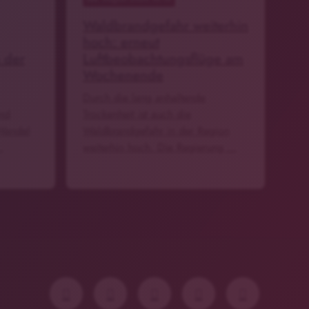
Waldbrandgefahr weiterhin
hoch: erneut
 der
Luftbeobachtungsflüge am
Wochenende
Durch die lang anhaltende
und
Trockenheit ist auch die
Wandel
Waldbrandgefahr in der Region
…
weiterhin hoch. Die Regierung …