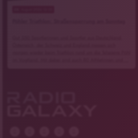
08
. August 2026 12:35
Pöhler Triathlon: Straßensperrung am Sonntag
Gut 550 Sportlerinnen und Sportler aus Deutschland,
Österreich, der Schweiz und England messen sich
morgen wieder beim Triathlon rund um die Talsperre Pöhl
im Vogtland. Mit dabei sind auch 80 Athletinnen und …