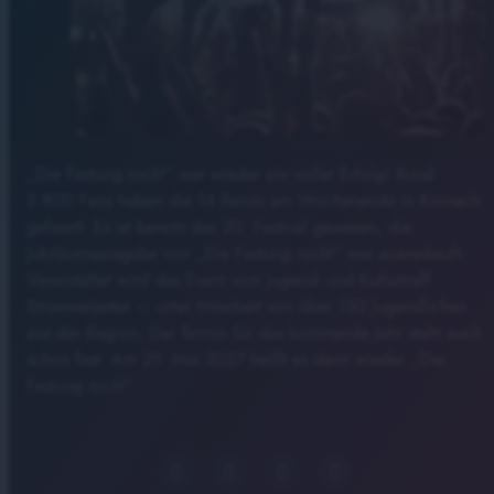
„Die Festung rockt“ war wieder ein voller Erfolg! Rund
2.800 Fans haben die 14 Bands am Wochenende in Kronach
gefeiert. Es ist bereits das 20. Festival gewesen, die
Jubiläumsausgabe von „Die Festung rockt“ war ausverkauft.
Veranstaltet wird das Event vom Jugend- und Kulturtreff
Struwwelpeter – unter Mitarbeit von über 150 Jugendlichen
aus der Region. Der Termin für das kommende Jahr steht auch
schon fest. Am 29. Mai 2027 heißt es dann wieder „Die
Festung rockt“.