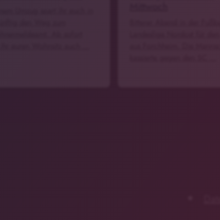
Mittwoch
inem Umzug spart ihr euch in
ünftig den Weg zum
Bitterer Abend in der Fußba
hnermeldeamt. Ab sofort
Landesliga Nordost für den
 ihr euren Wohnsitz auch …
aus Forchheim. Die Mannsc
kassierte gegen den SC …
Dat