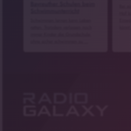
Bayreuther Schulen beim
Bei e
Schwimmunterricht
Hof k
Schwimmen lernen kann Leben
Einwo
retten. Trotzdem verlassen noch
könnt
immer Kinder die Grundschule,
ohne sicher schwimmen zu …