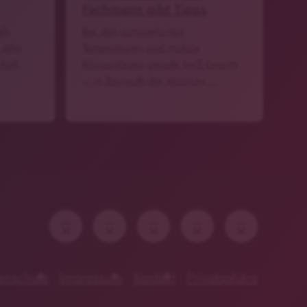
Fachmann gibt Tipps
ll-
Bei den sommerlichen
 Jahn
Temperaturen sind mobile
haft
Klimaanlagen gerade heiß begeht
– in Bayreuth der absolute …
enschutz
Impressum
Kontakt
Privatsphäre