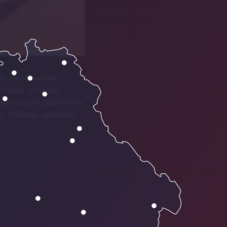
 war, ist wieder
 liegen uns keine
en und galt zunächst als
 13-Jährige unverletzt.