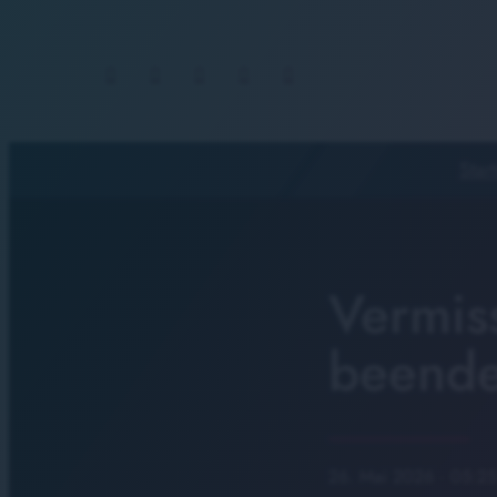
Start
Vermis
beendet
26. Mai 2026
· 05:25