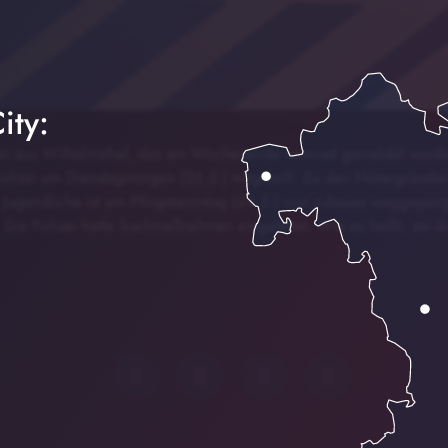
ity:
n aus Wilhelmsthal, das am Wochenende vermisst gemeldet worden
olizei am Dienstagmorgen (26.5.) mitgeteilt. Zu den Hintergründen
e Jugendliche ist am Pfingstsonntag (24.5.) von zuhause weggegang
Die Polizei hatte Suchmaßnahmen eingeleitet. Wie es heißt, sei die